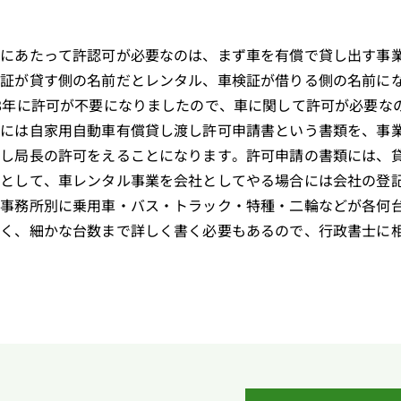
るにあたって許認可が必要なのは、まず車を有償で貸し出す事
検証が貸す側の名前だとレンタル、車検証が借りる側の名前に
8年に許可が不要になりましたので、車に関して許可が必要な
めには自家用自動車有償貸し渡し許可申請書という書類を、事
請し局長の許可をえることになります。許可申請の書類には、
として、車レンタル事業を会社としてやる場合には会社の登記
、事務所別に乗用車・バス・トラック・特種・二輪などが各何
多く、細かな台数まで詳しく書く必要もあるので、行政書士に