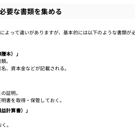
必要な書類を集める
関によって違いがありますが、基本的には以下のような書類が
簿謄本）」
書類。
者名、資本金などが記載される。
との証明。
証明書を取得・保管しておく。
損益計算書）」
。
おく。